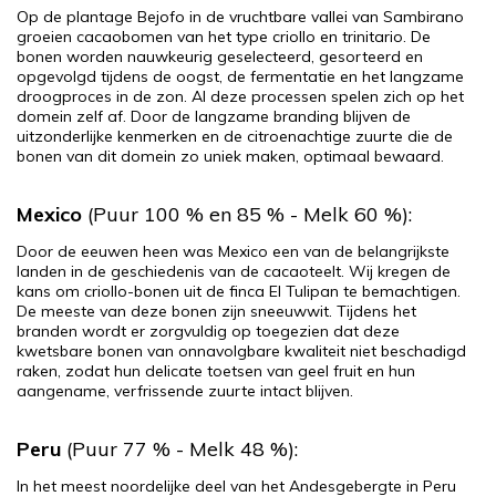
Op de plantage Bejofo in de vruchtbare vallei van Sambirano
groeien cacaobomen van het type criollo en trinitario. De
bonen worden nauwkeurig geselecteerd, gesorteerd en
opgevolgd tijdens de oogst, de fermentatie en het langzame
droogproces in de zon. Al deze processen spelen zich op het
domein zelf af. Door de langzame branding blijven de
uitzonderlijke kenmerken en de citroenachtige zuurte die de
bonen van dit domein zo uniek maken, optimaal bewaard.
Mexico
(Puur 100 % en 85 % - Melk 60 %):
Door de eeuwen heen was Mexico een van de belangrijkste
landen in de geschiedenis van de cacaoteelt. Wij kregen de
kans om criollo-bonen uit de finca El Tulipan te bemachtigen.
De meeste van deze bonen zijn sneeuwwit. Tijdens het
branden wordt er zorgvuldig op toegezien dat deze
kwetsbare bonen van onnavolgbare kwaliteit niet beschadigd
raken, zodat hun delicate toetsen van geel fruit en hun
aangename, verfrissende zuurte intact blijven.
Peru
(Puur 77 % - Melk 48 %):
In het meest noordelijke deel van het Andesgebergte in Peru