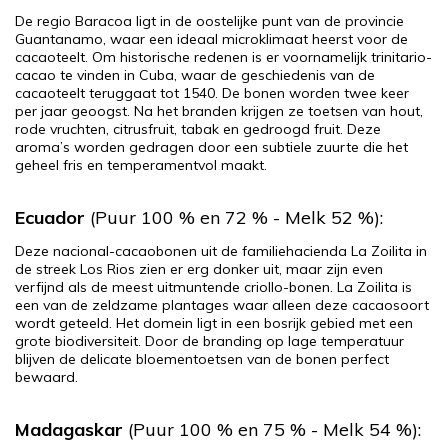
De regio Baracoa ligt in de oostelijke punt van de provincie
Guantanamo, waar een ideaal microklimaat heerst voor de
cacaoteelt. Om historische redenen is er voornamelijk trinitario-
cacao te vinden in Cuba, waar de geschiedenis van de
cacaoteelt teruggaat tot 1540. De bonen worden twee keer
per jaar geoogst. Na het branden krijgen ze toetsen van hout,
rode vruchten, citrusfruit, tabak en gedroogd fruit. Deze
aroma’s worden gedragen door een subtiele zuurte die het
geheel fris en temperamentvol maakt.
Ecuador
(Puur 100 % en 72 % - Melk 52 %):
Deze nacional-cacaobonen uit de familiehacienda La Zoilita in
de streek Los Rios zien er erg donker uit, maar zijn even
verfijnd als de meest uitmuntende criollo-bonen. La Zoilita is
een van de zeldzame plantages waar alleen deze cacaosoort
wordt geteeld. Het domein ligt in een bosrijk gebied met een
grote biodiversiteit. Door de branding op lage temperatuur
blijven de delicate bloementoetsen van de bonen perfect
bewaard.
Madagaskar
(Puur 100 % en 75 % - Melk 54 %):