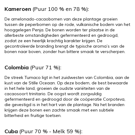
Kameroen
(Puur 100 % en 78 %):
De amelonado-cacaobomen van deze plantage groeien
tussen de peperbomen op de rode, vulkanische bodem van het
hooggelegen Penja. De bonen worden ter plaatse in de
allerbeste omstandigheden gefermenteerd en gedroogd,
zodat ze een heerlijk krachtig karakter krijgen. De
gecontroleerde branding brengt de typische aroma’s van de
bonen naar boven, zonder hun bittere smaak te verscherpen.
Colombia
(Puur 71 %):
De streek Tumaco ligt in het zuidwesten van Colombia, aan de
kust van de Stille Oceaan. Op deze bodem, de best bewaarde
in het hele land, groeien de oudste variëteiten van de
cacaosoort trinitario. De oogst wordt zorgvuldig
gefermenteerd en gedroogd door de coöperatie Corpoteva,
die gevestigd is in het hart van de plantage. Na het branden
krijgen deze bonen een zachte smaak met een subtiele
bitterheid en fruitige toetsen.
Cuba
(Puur 70 % - Melk 59 %):