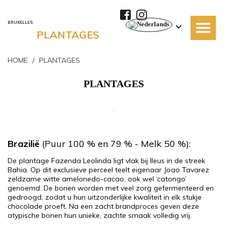
BRUXELLES
PLANTAGES
HOME
/
PLANTAGES
PLANTAGES
Brazilië
(Puur 100 % en 79 % - Melk 50 %):
De plantage Fazenda Leolinda ligt vlak bij Ileus in de streek
Bahia. Op dit exclusieve perceel teelt eigenaar Joao Tavarez
zeldzame witte amelonedo-cacao, ook wel ‘catongo’
genoemd. De bonen worden met veel zorg gefermenteerd en
gedroogd, zodat u hun uitzonderlijke kwaliteit in elk stukje
chocolade proeft. Na een zacht brandproces geven deze
atypische bonen hun unieke, zachte smaak volledig vrij.