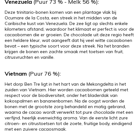
Venezuela
(Puur 73 % - Melk 56 %):
Deze trinitario-bonen komen van een plantage vlak bij
Ocumare de la Costa, een streek in het midden van de
Caribische kust van Venezuela. De zee ligt op slechts enkele
kilometers afstand, waardoor het klimaat er perfect is voor de
cacaobomen die er groeien. De chocolade uit deze regio heeft
een heldere kleur, wat aangeeft dat hij veel witte cacaobonen
bevat – een typische soort voor deze streek. Na het branden
krijgen de bonen een zachte smaak met toetsen van fruit,
citrusvruchten en vanille.
Vietnam
(Puur 76 %):
Het dorp Ben Tre ligt in het hart van de Mekongdelta in het
zuiden van Vietnam. Hier worden cacaobomen geteeld met
respect voor de biodiversiteit, onder het bladerdak van
kokospalmen en bananenbomen. Na de oogst worden de
bonen met de grootste zorg behandeld en matig gebrand,
waarna de cacao wordt verwerkt tot pure chocolade met een
verfijnd, heerlijk evenwichtig aroma. Van de eerste licht zure
citroen- en citrustoetsen tot de zoete, fruitige body, eindigend
met een zuivere cacaosmaak.