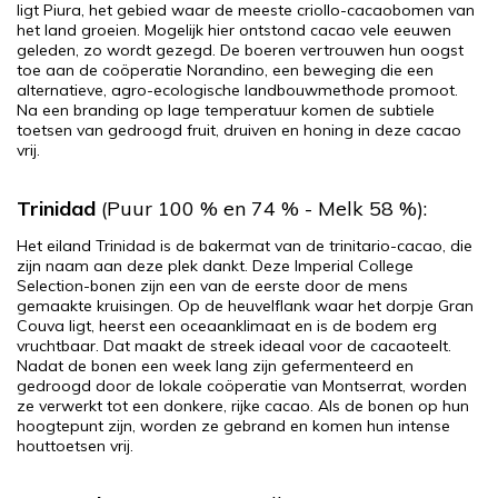
ligt Piura, het gebied waar de meeste criollo-cacaobomen van
het land groeien. Mogelijk hier ontstond cacao vele eeuwen
geleden, zo wordt gezegd. De boeren vertrouwen hun oogst
toe aan de coöperatie Norandino, een beweging die een
alternatieve, agro-ecologische landbouwmethode promoot.
Na een branding op lage temperatuur komen de subtiele
toetsen van gedroogd fruit, druiven en honing in deze cacao
vrij.
Trinidad
(Puur 100 % en 74 % - Melk 58 %):
Het eiland Trinidad is de bakermat van de trinitario-cacao, die
zijn naam aan deze plek dankt. Deze Imperial College
Selection-bonen zijn een van de eerste door de mens
gemaakte kruisingen. Op de heuvelflank waar het dorpje Gran
Couva ligt, heerst een oceaanklimaat en is de bodem erg
vruchtbaar. Dat maakt de streek ideaal voor de cacaoteelt.
Nadat de bonen een week lang zijn gefermenteerd en
gedroogd door de lokale coöperatie van Montserrat, worden
ze verwerkt tot een donkere, rijke cacao. Als de bonen op hun
hoogtepunt zijn, worden ze gebrand en komen hun intense
houttoetsen vrij.